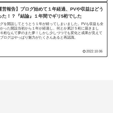
運営報告】ブログ始めて１年経過、PVや収益はどう
った！？『結論』１年間でギリ5桁でした
グを開設してとうとう１年が経ってしまいました。PVも収益も全
無かった開設当初から１年が経過し、何とか累計５桁に届きまし
。６桁なんて夢のまた夢！しかし少しづつでも変化と成果が見えて
るブログはやっぱり魅力がたくさんあると再認識。
2022.10.06