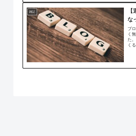
【
雑記
な
ブロ
く
た
く