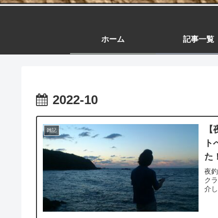
ホーム
記事一覧
2022-10
【
雑記
ト
た
夜
ク
介