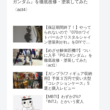
ガンダム』を徹底改修・塗装してみた
〈act4〉
【保証期間終了！】やって
られないので『070ホワイ
トパールクリスタルシャイ
ン塗装剥がれ』をDIYで修
理してみた！
【めざせ解体匠機!?】つい
に入手『PG Zガンダム』を
徹底改修・塗装してみた
〈act1〉
【ガンプラ/フィギュア収納
用】予算３万円で安い大型
『コレクションケース』5
選と購入レビュー
【MBTI】わずか2%?
『INTJ』とかいう変人