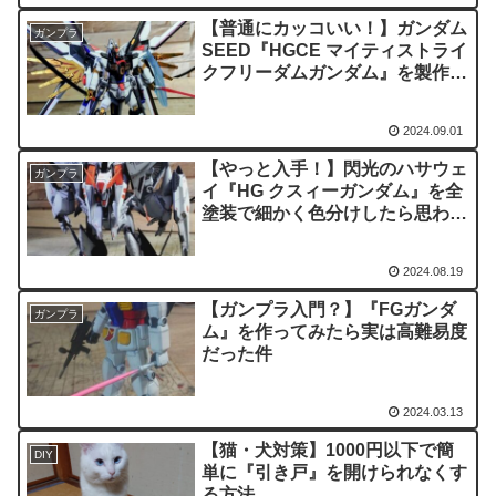
【普通にカッコいい！】ガンダム
ガンプラ
SEED『HGCE マイティストライ
クフリーダムガンダム』を製作&
改造＆全塗装してみた♪
2024.09.01
【やっと入手！】閃光のハサウェ
ガンプラ
イ『HG クスィーガンダム』を全
塗装で細かく色分けしたら思わぬ
高クオリティに!?
2024.08.19
【ガンプラ入門？】『FGガンダ
ガンプラ
ム』を作ってみたら実は高難易度
だった件
2024.03.13
【猫・犬対策】1000円以下で簡
DIY
単に『引き戸』を開けられなくす
る方法