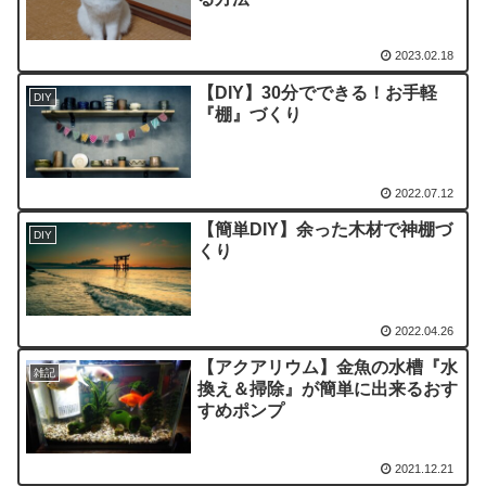
2023.02.18
【DIY】30分でできる！お手軽
DIY
『棚』づくり
2022.07.12
【簡単DIY】余った木材で神棚づ
DIY
くり
2022.04.26
【アクアリウム】金魚の水槽『水
雑記
換え＆掃除』が簡単に出来るおす
すめポンプ
2021.12.21