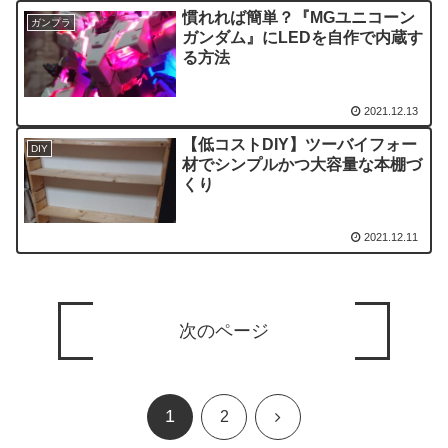
慣れれば簡単？『MGユニコーン
ガンプラ
ガンダム』にLEDを自作で内蔵す
る方法
2021.12.13
【低コストDIY】ツーバイフォー
DIY
材でシンプルかつ大容量な本棚づ
くり
2021.12.11
次のページ
1
次
2