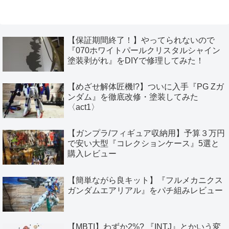
へ
【保証期間終了！】やってられないので
『070ホワイトパールクリスタルシャイン
塗装剥がれ』をDIYで修理してみた！
【めざせ解体匠機!?】ついに入手『PG Zガ
ンダム』を徹底改修・塗装してみた
〈act1〉
【ガンプラ/フィギュア収納用】予算３万円
で安い大型『コレクションケース』5選と
購入レビュー
【簡単ながら良キット】『フルメカニクス
ガンダムエアリアル』をパチ組みレビュー
【MBTI】わずか2%? 『INTJ』とかいう変