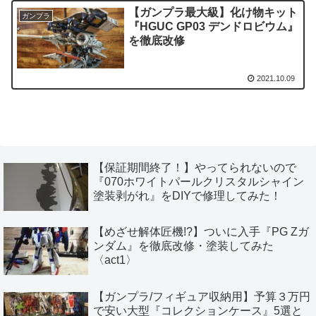
【ガンプラ最大級】化け物キット
ガンプラ
『HGUC GP03 デンドロビウム』
を徹底改修
2021.10.09
【保証期間終了！】やってられないので
『070ホワイトパールクリスタルシャイン
塗装剥がれ』をDIYで修理してみた！
【めざせ解体匠機!?】ついに入手『PG Zガ
ンダム』を徹底改修・塗装してみた
〈act1〉
【ガンプラ/フィギュア収納用】予算３万円
で安い大型『コレクションケース』5選と